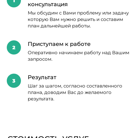
консультация
250 €
Помощь в получении NIE
Мы обсудим с Вами проблему или задачу
150 €
Оформление медицинской
которую Вам нужно решить и составим
страховки
план дальнейшей работы.
200 €
Запись на прописку и
сопровождение
Приступаем к работе
100 €
Оформление страхового
Оперативно начинаем работу над Вашим
полиса на автомобиль
запросом.
100 €
Оформление страховки на
недвижимость
Результат
Шаг за шагом, согласно составленного
350 €
Зачисление в школу
плана, доводим Вас до желаемого
результата.
195 €
Переоформление
коммунальных платежей (вода,
электричество, газ)
85 €
Подключение домашнего
интернета